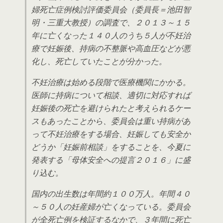
婦死亡症例検討評価委員会（委員長＝池田智
明・三重大教授）の調査で、２０１３～１５
年に亡くなった１４０人のうち５人が不妊治
療で妊娠後、持病の不整脈や高血圧などが悪
化し、死亡していたことが分かった。
不妊治療は始める段階で医療機関にかかる。
医師に持病について相談、適切に対応すれば
妊娠後の死亡を避けられたと考えられるケー
スもあったことから、委員会は重い持病があ
って不妊治療をする場合、妊娠しても安全か
どうか「妊娠前相談」をすることを、今夏に
発表する「母体安全への提言２０１６」に盛
り込む。
国内の出生数は年間約１００万人。年間４０
～５０人の妊産婦が亡くなっている。委員会
が全死亡例を検証するなかで、３年間に死亡